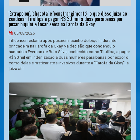
'Extrapolou', 'chacota' e 'constrangimento': o que disse juíza ao
condenar Tirullipa a pagar R$ 30 mil a duas paraibanas por
puxar biquíni e tocar seios na Farofa da Gkay
05/08/2026
Influencer reclama após puxarem lacinho de biquíni durante
brincadeira na Farofa da Gkay Na decisão que condenou o
humorista Everson de Brito Silva, conhecido como Tirullipa, a pagar
R$ 30 mil em indenização a duas mulheres paraibanas por expor o
corpo delas e praticar atos invasivos durante a “Farofa da Gkay”, a
juíza afir...