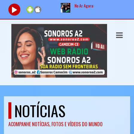
No Ar Agora:
Tocando agora:
ASTS
IAS
IA
DOS
RAMAÇÃO
TOS
NOTÍCIAS
E
E
ACOMPANHE NOTÍCIAS, FOTOS E VÍDEOS DO MUNDO
ATO