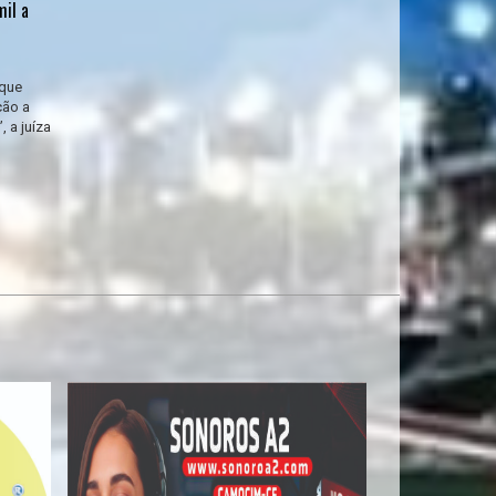
mil a
 que
ção a
 a juíza