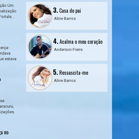
gação Um
3.
Casa do pai
nalização
rtale...
Aline Barros
4.
Acalma o meu coração
terça-
Anderson Freire
andava
ue estava
5.
Ressuscita-me
o
Aline Barros
nse
aracuru,
lizações.
ga no