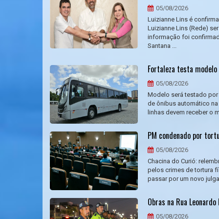
05/08/2026
Luizianne Lins é confir
Luizianne Lins (Rede) se
informação foi confirmad
Santana ...
Fortaleza testa modelo
05/08/2026
Modelo será testado por 
de ônibus automático na f
linhas devem receber o mo
PM condenado por tortu
05/08/2026
Chacina do Curió: relemb
pelos crimes de tortura f
passar por um novo julga
Obras na Rua Leonardo M
05/08/2026