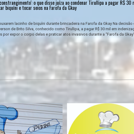
e 'constrangimento': o que disse juíza ao condenar Tirullipa a pagar R$ 30 
ar biquíni e tocar seios na Farofa da Gkay
puxarem lacinho de biquíni durante brincadeira na Farofa da Gkay Na decisão
rson de Brito Silva, conhecido como Tirullipa, a pagar R$ 30 mil em indeniza
por expor o corpo delas e praticar atos invasivos durante a “Farofa da Gkay”,