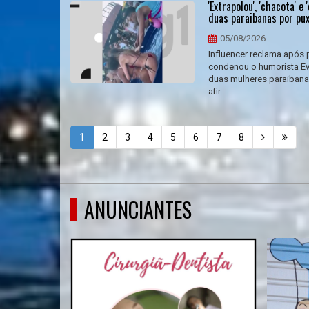
'Extrapolou', 'chacota' 
duas paraibanas por pux
05/08/2026
Influencer reclama após 
condenou o humorista Eve
duas mulheres paraibanas 
afir...
1
2
3
4
5
6
7
8
ANUNCIANTES