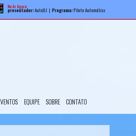
No Ar Agora:
:
AutoDJ |
Programa:
Piloto Automático
EVENTOS
EQUIPE
SOBRE
CONTATO