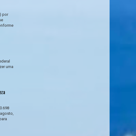
) por
se
Conforme
ederal
azer uma
eza
0.698
 agosto,
para