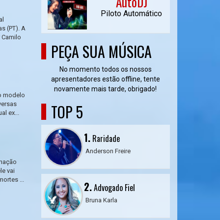
AutoDJ
Piloto Automático
al
s (PT). A
r Camilo
PEÇA SUA MÚSICA
No momento todos os nossos
apresentadores estão offline, tente
novamente mais tarde, obrigado!
vo modelo
versas
TOP 5
l ex...
1.
Raridade
Anderson Freire
enação
le vai
ortes ...
2.
Advogado Fiel
Bruna Karla