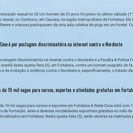
tunação sexual no CE Um homem de 25 anos foi preso no último sábado (1°
 sexual, no Cumbuco, em Caucaia, na região metropolitana de Fortaleza. Ele 
heres e crianças participavam de uma aula coletiva de yoga em um hostel. 
eará por postagem discriminatória na internet contra o Nordeste
ostagem discriminatória na internet contra o Nordeste e a Paraíba A Polícia F
 manhã desta quarta-feira (5), em Fortaleza, contra um homem suspeito de f
 e de incitação à violência contra o Nordeste e, especificamente, o Estado da
 de 10 mil vagas para cursos, esportes e atividades gratuitas em Fortal
de 10 mil vagas para cursos e esportes em Fortaleza A Rede Cuca está com 1
s de formação, artes e diversas modalidades esportivas gratuitas no mês de
ocalizados em Fortaleza. Nesta quarta-feira (5), serão abertas as matrículas 