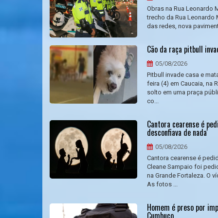
Obras na Rua Leonardo Mo
trecho da Rua Leonardo M
das redes, nova pavimenta
Cão da raça pitbull in
05/08/2026
Pitbull invade casa e mat
feira (4) em Caucaia, na
solto em uma praça públi
co...
Cantora cearense é ped
desconfiava de nada'
05/08/2026
Cantora cearense é pedi
Cleane Sampaio foi pedi
na Grande Fortaleza. O ví
As fotos ...
Homem é preso por impo
Cumbuco