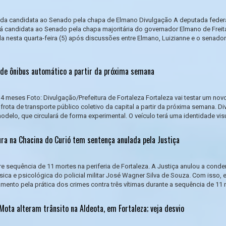
mada candidata ao Senado pela chapa de Elmano Divulgação A deputada feder
rá candidata ao Senado pela chapa majoritária do governador Elmano de Freita
a nesta quarta-feira (5) após discussões entre Elmano, Luizianne e o senado
 de ônibus automático a partir da próxima semana
4 meses Foto: Divulgação/Prefeitura de Fortaleza Fortaleza vai testar um no
rota de transporte público coletivo da capital a partir da próxima semana. Di
delo, que circulará de forma experimental. O veículo terá uma identidade visua
ra na Chacina do Curió tem sentença anulada pela Justiça
re sequência de 11 mortes na periferia de Fortaleza. A Justiça anulou a cond
ísica e psicológica do policial militar José Wagner Silva de Souza. Com isso, e
mento pela prática dos crimes contra três vítimas durante a sequência de 11 m
ota alteram trânsito na Aldeota, em Fortaleza; veja desvio