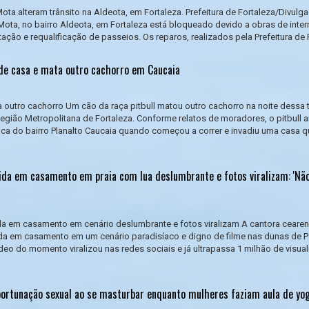
ta alteram trânsito na Aldeota, em Fortaleza. Prefeitura de Fortaleza/Divul
ota, no bairro Aldeota, em Fortaleza está bloqueado devido a obras de inter
ção e requalificação de passeios. Os reparos, realizados pela Prefeitura de Fo
vade casa e mata outro cachorro em Caucaia
a outro cachorro Um cão da raça pitbull matou outro cachorro na noite dessa 
 Região Metropolitana de Fortaleza. Conforme relatos de moradores, o pitbull 
ca do bairro Planalto Caucaia quando começou a correr e invadiu uma casa q
ida em casamento em praia com lua deslumbrante e fotos viralizam: 'Nã
da em casamento em cenário deslumbrante e fotos viralizam A cantora ceare
da em casamento em um cenário paradisíaco e digno de filme nas dunas de P
deo do momento viralizou nas redes sociais e já ultrapassa 1 milhão de visua
rtunação sexual ao se masturbar enquanto mulheres faziam aula de yo