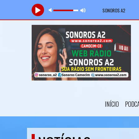
Tocando agora:
SONOROS A2
Retro J
INÍCIO
PODC