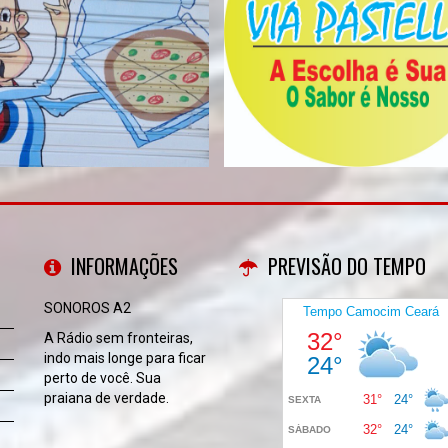
INFORMAÇÕES
PREVISÃO DO TEMPO
SONOROS A2
A Rádio sem fronteiras,
indo mais longe para ficar
perto de você. Sua
praiana de verdade.