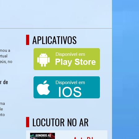
APLICATIVOS
rmou a
tual
eús, no
r de
ama
de
nto
LOCUTOR NO AR