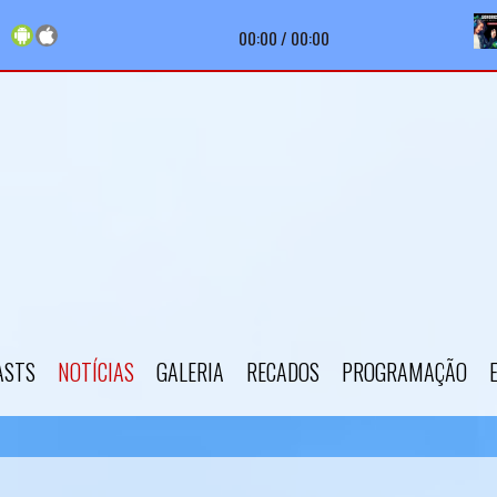
ungle - Stay With Me - Music Travel Love (Sam Smith Cover) |
Apresentador
00:00
/
00:00
ASTS
NOTÍCIAS
GALERIA
RECADOS
PROGRAMAÇÃO